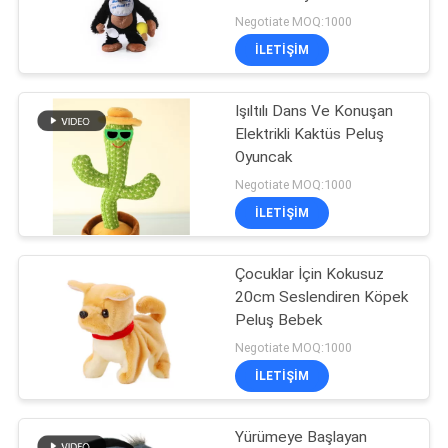
Negotiate MOQ:1000
PRIVACY
İLETIŞIM
42
POLICY
Bebek Peluş
Işıltılı Dans Ve Konuşan
Elektrikli Kaktüs Peluş
Oyuncaklar
Oyuncak
Negotiate MOQ:1000
İLETIŞIM
Çocuklar İçin Kokusuz
21
20cm Seslendiren Köpek
Araba Peluş
Peluş Bebek
Negotiate MOQ:1000
Oyuncaklar
İLETIŞIM
Yürümeye Başlayan