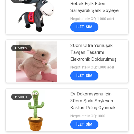
Bebek Eşlik Eden
Sallayarak Şarkı Söyleyen
21
Eşek Peluş Oyuncak
Negotiate MOQ:1.000 adet
Anahtarlık Peluş
İLETIŞIM
Oyuncaklar
20cm Ultra Yumuşak
Tavşan Tasarımı
Elektronik Doldurulmuş
Hayvanlar
Negotiate MOQ:1.000 adet
İLETIŞIM
59
Peluş Ev
Ev Dekorasyonu İçin
30cm Şarkı Söyleyen
Dekorasyonu
Kaktüs Peluş Oyuncak
Negotiate MOQ:1000
İLETIŞIM