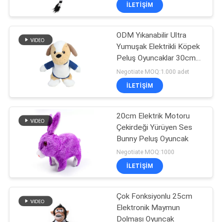
KONTROL
İLETIŞIM
ODM Yıkanabilir Ultra
BIZIMLE
88
Yumuşak Elektrikli Köpek
ILETIŞIME
Peluş Oyuncaklar 30cm
Hayvan Peluş
GEÇIN
Peluş Köpek Çocuk İçin
Negotiate MOQ:1.000 adet
Oyuncaklar
En İyi Hediye
İLETIŞIM
HABERLER
20cm Elektrik Motoru
Çekirdeği Yürüyen Ses
BIR
Bunny Peluş Oyuncak
28
TEKLIF
Negotiate MOQ:1000
Anime Peluş
ISTEĞI
İLETIŞIM
Oyuncaklar
Çok Fonksiyonlu 25cm
SITE
Elektronik Maymun
HARITASI
Dolması Oyuncak