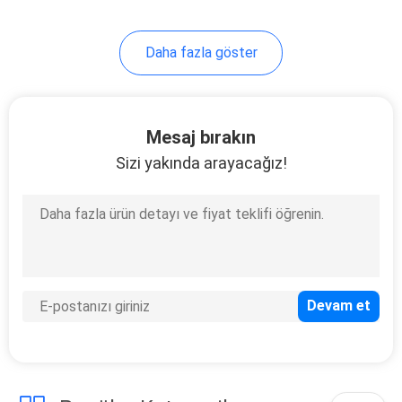
26
Daha fazla göster
Festival Peluş
Oyuncak Hediye
Mesaj bırakın
Sizi yakında arayacağız!
15
Evcil Peluş
Oyuncaklar