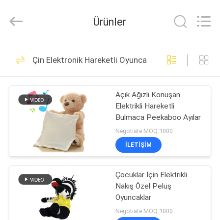
Dongguan
Yourun
Toys
Ürünler
Co.,
Ltd.
All
Rights
Reserved.
EV
56
Çin Elektronik Hareketli Oyuncaklar
Doldurulmuş Peluş
ÜRÜN:%
Oyuncaklar
Açık Ağızlı Konuşan
S
Elektrikli Hareketli
Bulmaca Peekaboo Ayılar
HAKKIMIZDA
Negotiate MOQ:1000
İLETIŞIM
33
FABRIKA
Oyuncak Ayı Peluş
Çocuklar İçin Elektrikli
TURU
Nakış Özel Peluş
Oyuncaklar
Oyuncaklar
KALITE
Negotiate MOQ:1000