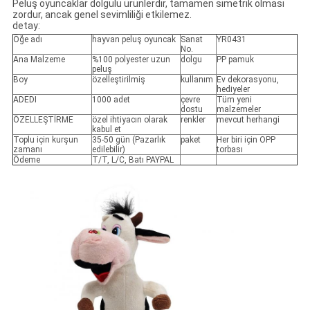
Peluş oyuncaklar dolgulu ürünlerdir, tamamen simetrik olması
zordur, ancak genel sevimliliği etkilemez.
detay:
Öğe adı
hayvan peluş oyuncak
Sanat
YR0431
No.
Ana Malzeme
%100 polyester uzun
dolgu
PP pamuk
peluş
Boy
özelleştirilmiş
kullanım
Ev dekorasyonu,
hediyeler
ADEDI
1000 adet
çevre
Tüm yeni
dostu
malzemeler
ÖZELLEŞTİRME
özel ihtiyacın olarak
renkler
mevcut herhangi
kabul et
Toplu için kurşun
35-50 gün (Pazarlık
paket
Her biri için OPP
zamanı
edilebilir)
torbası
Ödeme
T/T, L/C, Batı PAYPAL