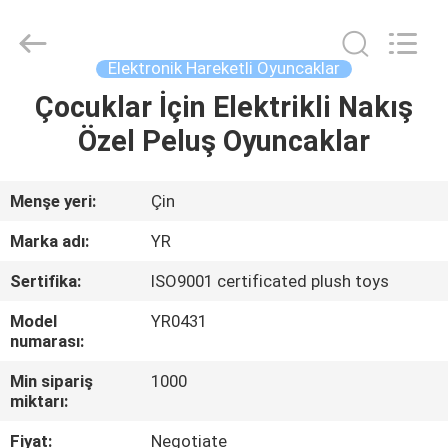
Dongguan
Yourun
Toys
Co.,
Ltd.
Elektronik Hareketli Oyuncaklar
All
Rights
Reserved.
Çocuklar İçin Elektrikli Nakış
EV
Özel Peluş Oyuncaklar
ÜRÜN:%
S
Menşe yeri:
Çin
Marka adı:
YR
HAKKIMIZDA
Sertifika:
ISO9001 certificated plush toys
Model
YR0431
FABRIKA
numarası:
TURU
Min sipariş
1000
miktarı:
KALITE
Fiyat:
Negotiate