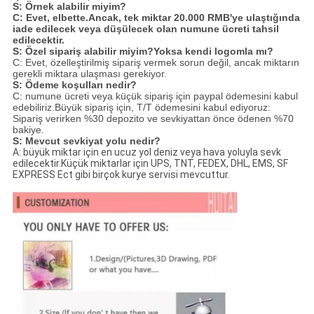
S: Örnek alabilir miyim?
C: Evet, elbette.Ancak, tek miktar 20.000 RMB'ye ulaştığında
iade edilecek veya düşülecek olan numune ücreti tahsil
edilecektir.
S: Özel sipariş alabilir miyim?Yoksa kendi logomla mı?
C: Evet, özelleştirilmiş sipariş vermek sorun değil, ancak miktarın
gerekli miktara ulaşması gerekiyor.
S: Ödeme koşulları nedir?
C: numune ücreti veya küçük sipariş için paypal ödemesini kabul
edebiliriz.Büyük sipariş için, T/T ödemesini kabul ediyoruz:
Sipariş verirken %30 depozito ve sevkiyattan önce ödenen %70
bakiye.
S: Mevcut sevkiyat yolu nedir?
A: büyük miktar için en ucuz yol deniz veya hava yoluyla sevk
edilecektir.Küçük miktarlar için UPS, TNT, FEDEX, DHL, EMS, SF
EXPRESS Ect gibi birçok kurye servisi mevcuttur.