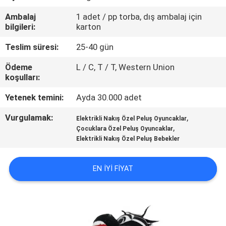
KONTROL
Ambalaj
1 adet / pp torba, dış ambalaj için
bilgileri:
karton
BIZIMLE
Teslim süresi:
25-40 gün
ILETIŞIME
Ödeme
L / C, T / T, Western Union
GEÇIN
koşulları:
Yetenek temini:
Ayda 30.000 adet
HABERLER
Vurgulamak:
,
Elektrikli Nakış Özel Peluş Oyuncaklar
,
Çocuklara Özel Peluş Oyuncaklar
BIR
Elektrikli Nakış Özel Peluş Bebekler
TEKLIF
EN IYI FIYAT
ISTEĞI
SITE
HARITASI