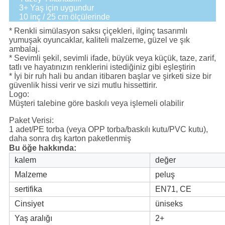
3+ Yaş için uygundur
10 inç / 25 cm ölçülerinde
* Renkli simülasyon saksı çiçekleri, ilginç tasarımlı
yumuşak oyuncaklar, kaliteli malzeme, güzel ve şık
ambalaj.
* Sevimli şekil, sevimli ifade, büyük veya küçük, taze, zarif,
tatlı ve hayatınızın renklerini istediğiniz gibi eşleştirin
* İyi bir ruh hali bu andan itibaren başlar ve şirketi size bir
güvenlik hissi verir ve sizi mutlu hissettirir.
Logo:
Müşteri talebine göre baskılı veya işlemeli olabilir
Paket Verisi:
1 adet/PE torba (veya OPP torba/baskılı kutu/PVC kutu),
daha sonra dış karton paketlenmiş
Bu öğe hakkında:
kalem
değer
Malzeme
peluş
sertifika
EN71, CE
Cinsiyet
üniseks
Yaş aralığı
2+