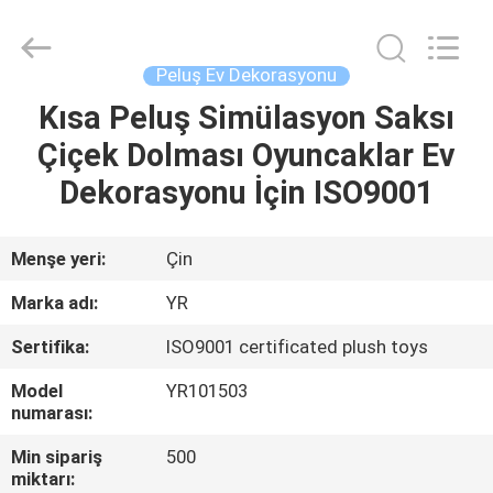
Dongguan
Yourun
Toys
Co.,
Ltd.
Peluş Ev Dekorasyonu
All
Rights
Reserved.
Kısa Peluş Simülasyon Saksı
EV
Çiçek Dolması Oyuncaklar Ev
ÜRÜN:%
Dekorasyonu İçin ISO9001
S
Menşe yeri:
Çin
HAKKIMIZDA
Marka adı:
YR
Sertifika:
ISO9001 certificated plush toys
FABRIKA
Model
YR101503
TURU
numarası:
Min sipariş
500
KALITE
miktarı: