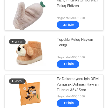
Kız İçin Karikatür Öğrenci
Peluş Eldiven
Negotiate MOQ:1000
İLETIŞIM
Topuklu Peluş Hayvan
Terliği
Negotiate MOQ:1000
İLETIŞIM
Ev Dekorasyonu için OEM
Yumuşak Dolması Hayvan
El Isıtıcı 35x35cm
Negotiate MOQ:1000
İLETIŞIM