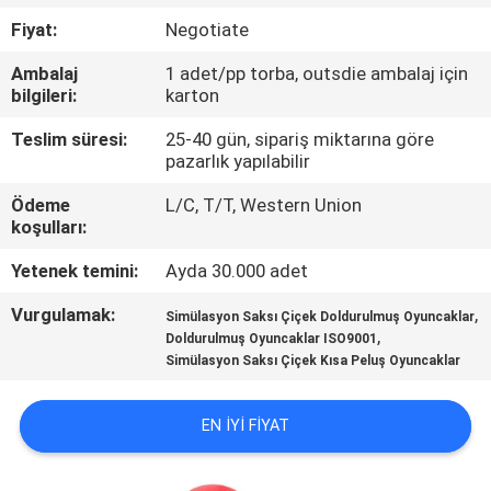
KONTROL
Fiyat:
Negotiate
Ambalaj
1 adet/pp torba, outsdie ambalaj için
BIZIMLE
bilgileri:
karton
ILETIŞIME
Teslim süresi:
25-40 gün, sipariş miktarına göre
GEÇIN
pazarlık yapılabilir
Ödeme
L/C, T/T, Western Union
HABERLER
koşulları:
Yetenek temini:
Ayda 30.000 adet
BIR
Vurgulamak:
,
Simülasyon Saksı Çiçek Doldurulmuş Oyuncaklar
TEKLIF
,
Doldurulmuş Oyuncaklar ISO9001
Simülasyon Saksı Çiçek Kısa Peluş Oyuncaklar
ISTEĞI
EN IYI FIYAT
SITE
HARITASI