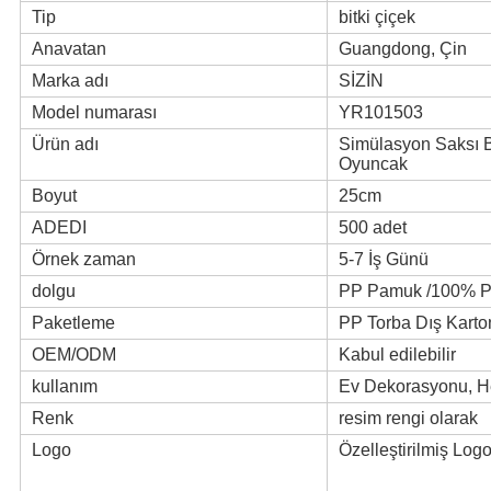
Tip
bitki çiçek
Anavatan
Guangdong, Çin
Marka adı
SİZİN
Model numarası
YR101503
Ürün adı
Simülasyon Saksı B
Oyuncak
Boyut
25cm
ADEDI
500 adet
Örnek zaman
5-7 İş Günü
dolgu
PP Pamuk /100% Po
Paketleme
PP Torba Dış Karton
OEM/ODM
Kabul edilebilir
kullanım
Ev Dekorasyonu, H
Renk
resim rengi olarak
Logo
Özelleştirilmiş Log